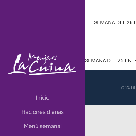
Saltar
SEMANA DEL 26 ENERO al 1
al
FEBRERO DEL 2026
contenido
SEMANA DEL 26 E
SEMANA DEL 26 ENER
© 2018 
Inicio
Raciones diarias
Menú semanal