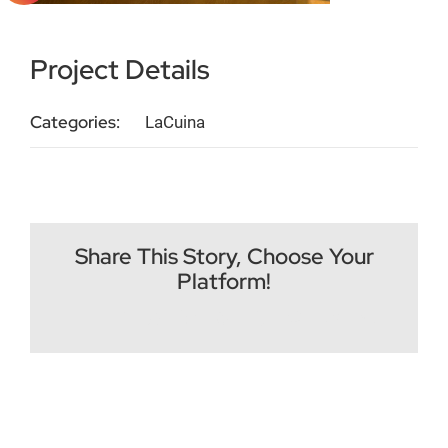
Project Details
Categories:
LaCuina
Share This Story, Choose Your
Platform!
Facebook
Twitter
Reddit
LinkedIn
WhatsApp
Tumblr
Pinterest
Vk
Correo
electrónico